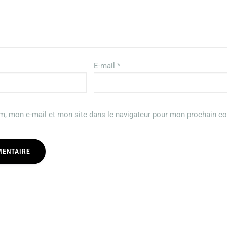
E-mail
*
m, mon e-mail et mon site dans le navigateur pour mon prochain c