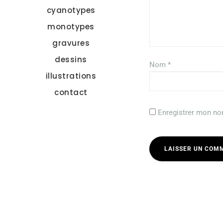
cyanotypes
monotypes
gravures
dessins
Nom
*
illustrations
contact
Enregistrer mon no