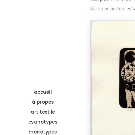
Saisir une posture enfa
accueil
à propos
art textile
cyanotypes
monotypes