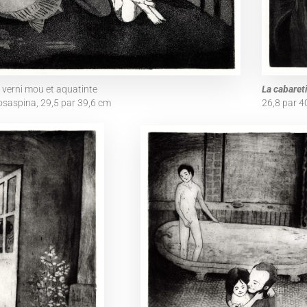
, verni mou et aquatinte
La cabaret
osaspina, 29,5 par 39,6 cm
26,8 par 4