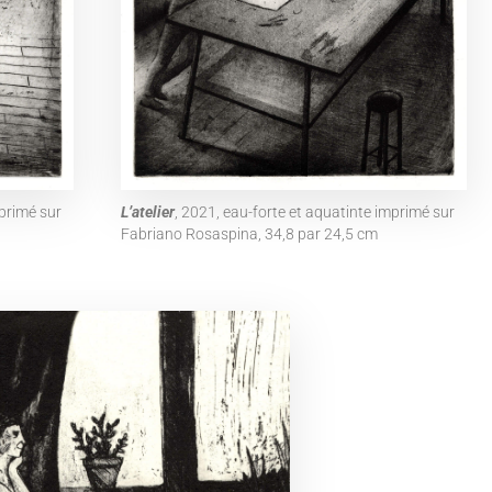
mprimé sur
L’atelier
, 2021, eau-forte et aquatinte imprimé sur
Fabriano Rosaspina, 34,8 par 24,5 cm