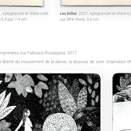
1, xylogravure et chine-collé
Les billes
, 2021, xylogravure et chine-c
13,4 par 7,4 cm
sur BFK Rives, 9,6 cm
 imprimées sur Fabriano Rosaspina, 2017
 la liberté du mouvement de la danse, la douceur de vivre. Inspiration M