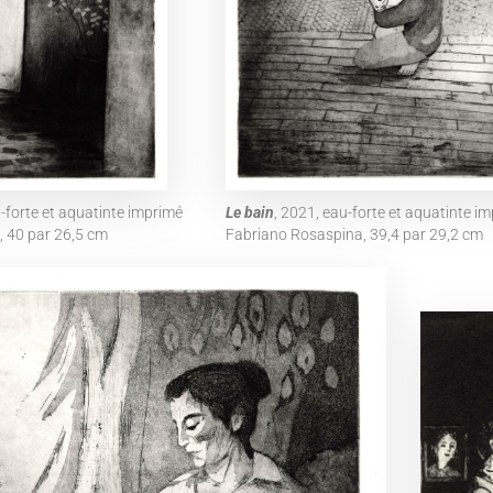
u-forte et aquatinte imprimé
Le bain
, 2021, eau-forte et aquatinte i
, 40 par 26,5 cm
Fabriano Rosaspina, 39,4 par 29,2 cm