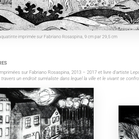
t aquatinte imprimée sur Fabriano Rosaspina, 9 cm par 29,5 cm
RES
 imprimées sur Fabriano Rosaspina, 2013 – 2017 et livre d’artiste Lep
ravers un endroit surréaliste dans lequel la ville et le vivant se confro