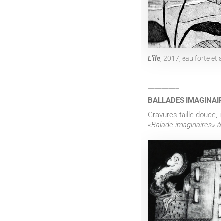
L’île
, 2017, eau forte e
_________
BALLADES IMAGINAI
Gravures taille-douce,
«Balade imaginaires» à t