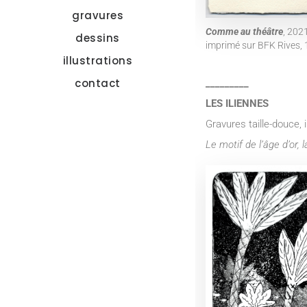
gravures
Comme au théâtre
, 202
dessins
imprimé sur BFK Rives, 
illustrations
contact
_________
LES ILIENNES
Gravures taille-douce,
Le motif de l’âge d’or,