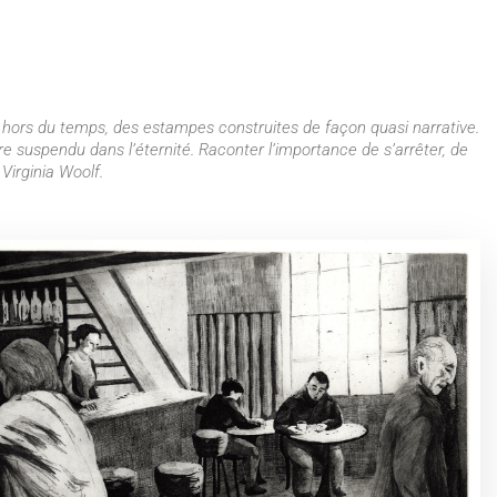
e hors du temps, des estampes construites de façon quasi narrative.
e suspendu dans l’éternité. Raconter l’importance de s’arrêter, de
Virginia Woolf.