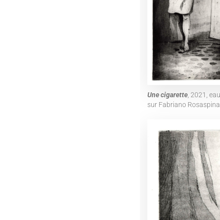
Une cigarette
, 2021, ea
sur Fabriano Rosaspina