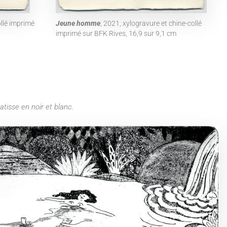
ollé imprimé
Jeune homme
, 2021, xylogravure et chine-collé
imprimé sur BFK Rives, 16,9 sur 9,1 cm
atisse en noir et blanc.