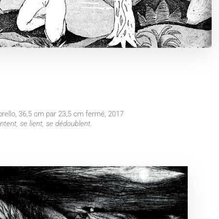
orello, 36,5 cm par 23,5 cm fermé, 2017
ntent, se lient, se dédoublent.