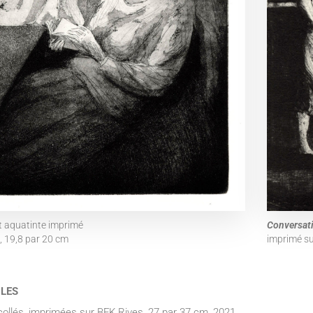
et aquatinte imprimé
Conversat
, 19,8 par 20 cm
imprimé su
BLES
collés, imprimées sur BFK Rives, 27 par 37 cm, 2021