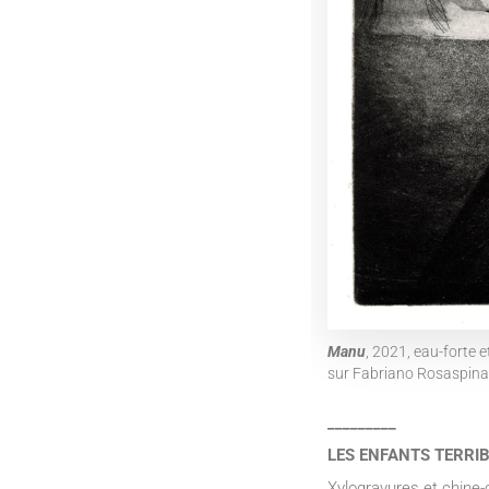
Manu
, 2021, eau-forte 
sur Fabriano Rosaspina
_________
LES ENFANTS TERRI
Xylogravures et chine-