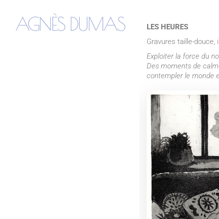
AGNÈS DUMAS
LES HEURES
Gravures taille-douce,
Exploiter la force du 
Des moments de calme e
contempler le monde et 