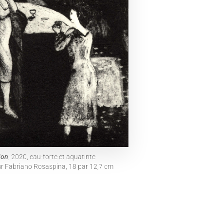
ion
, 2020, eau-forte et aquatinte
r Fabriano Rosaspina, 18 par 12,7 cm