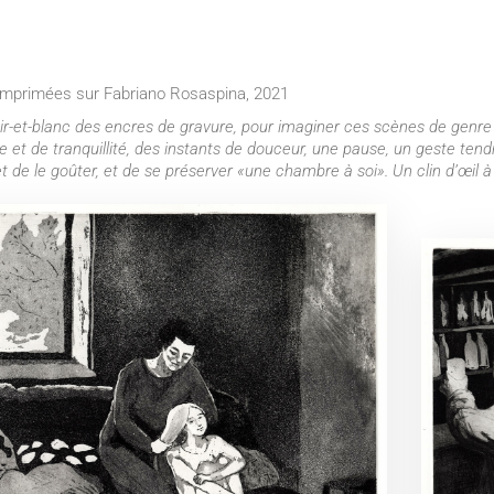
 imprimées sur Fabriano Rosaspina, 2021
noir-et-blanc des encres de gravure, pour imaginer ces scènes de genr
t de tranquillité, des instants de douceur, une pause, un geste tendr
de le goûter, et de se préserver «une chambre à soi». Un clin d’œil à 