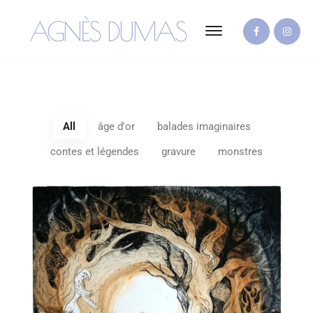
AGNÈS DUMAS
All
âge d'or
balades imaginaires
contes et légendes
gravure
monstres